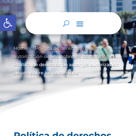
Abrir barra de herramientas
Home
Política de derechos de autor y/
o
9
autorización de uso sobre los contenidos
9
Política de derechos de autor y/o autorización
de uso sobre los contenidos
Política de derechos