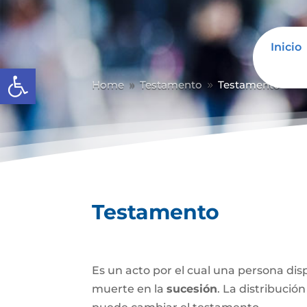
Inicio
Abrir barra de herramientas
Home
Testamento
Testamento
9
9
Testamento
Es un acto por el cual una persona di
muerte en la
sucesión
. La distribución