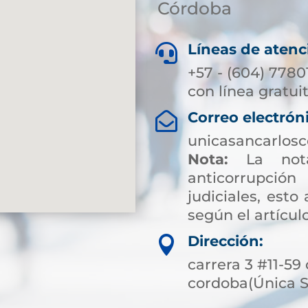
Córdoba
Líneas de atenc

+57 - (604) 7780
con línea gratui
Correo electrón

unicasancarlos
Nota:
La nota
anticorrupción
judiciales, esto
según el artículo
Dirección:

carrera 3 #11-59 
cordoba(Única 