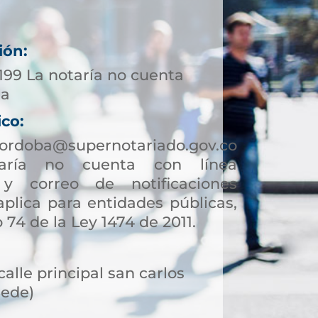
ión:
199 La notaría no cuenta
ta
ico:
cordoba@supernotariado.gov.co
ría no cuenta con línea
 y correo de notificaciones
 aplica para entidades públicas,
 74 de la Ley 1474 de 2011.
calle principal san carlos
Sede)