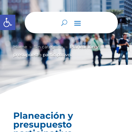
Abrir barra de herramientas
Home
Sin categoría
Planeación y
9
9
presupuesto participativo.
Planeación y
presupuesto