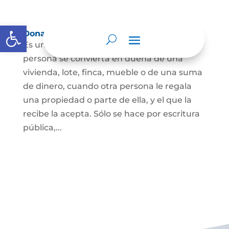
Abrir barra de herramientas
Donación
Es uno de los contratos cuyo fin es que una
persona se convierta en dueña de una
vivienda, lote, finca, mueble o de una suma
de dinero, cuando otra persona le regala
una propiedad o parte de ella, y el que la
recibe la acepta. Sólo se hace por escritura
pública,...