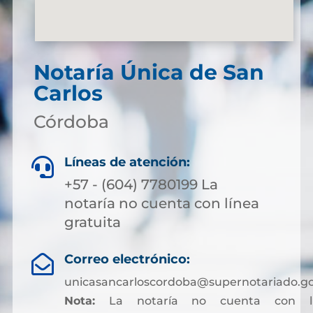
Notaría Única de San
Carlos
Córdoba
Líneas de atención:

+57 - (604) 7780199 La
notaría no cuenta con línea
gratuita
Correo electrónico:

unicasancarloscordoba@supernotariado.go
Nota:
La notaría no cuenta con lí