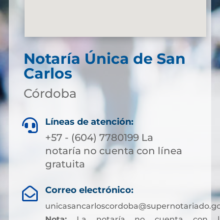
Notaría Única de San
Carlos
Córdoba
Líneas de atención:

+57 - (604) 7780199 La
notaría no cuenta con línea
gratuita
Correo electrónico:

unicasancarloscordoba@supernotariado.go
Nota:
La notaría no cuenta con lí