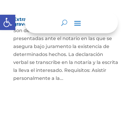
Abrir barra de herramientas
Extra-proceso o declaración bajo la
gravedad de juramento
Son declaraciones verbales o escritas
presentadas ante el notario en las que se
asegura bajo juramento la existencia de
determinados hechos. La declaración
verbal se transcribe en la notaría y la escrita
la lleva el interesado. Requisitos: Asistir
personalmente a la...