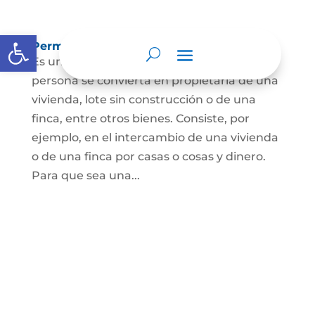
Abrir barra de herramientas
Permuta de Inmuebles
Es uno de los contratos para que una
persona se convierta en propietaria de una
vivienda, lote sin construcción o de una
finca, entre otros bienes. Consiste, por
ejemplo, en el intercambio de una vivienda
o de una finca por casas o cosas y dinero.
Para que sea una...