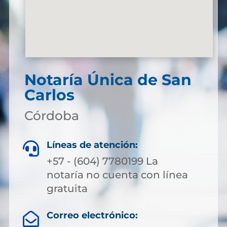
Notaría Única de San
Carlos
Córdoba
Líneas de atención:

+57 - (604) 7780199 La
notaría no cuenta con línea
gratuita
Correo electrónico:
